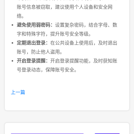
账号信息被窃取，建议使用个人设备和安全网
络。
避免使用弱密码：
设置复杂密码，结合字母、数
字和特殊字符，提升账号安全等级。
定期退出登录：
在公共设备上使用后，及时退出
账号，防止他人盗用。
开启登录提醒：
开启登录提醒功能，及时获知账
号登录动态，保障账号安全。
上一篇