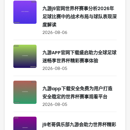
九游j9官网世界杯赛事分析2026年
足球比赛中的战术布局与球队表现深
度解读
2026-08-06
九游APP官网下载盛启助力全球足球
迷畅享世界杯精彩赛事体验
2026-08-05
九游app下载安全免费为用户打造
安全稳定的世界杯赛事观看平台
2026-08-05
j9老哥俱乐部九游会助力世界杯精彩