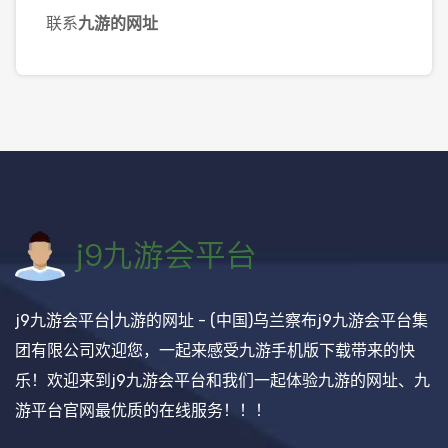
联系
九游的网址
j9九游会平台|九游的网址 - (中国)乌兰察布j9九游会平台集
团有限公司欢迎您，一起来感受九游手机版下载带来的快
乐！欢迎来到j9九游会平台和我们一起体验九游的网址、九
游平台官网最优质的在线服务！！！