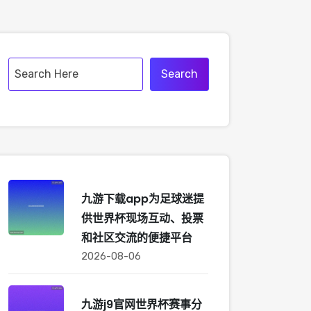
九游下载app为足球迷提
供世界杯现场互动、投票
和社区交流的便捷平台
2026-08-06
九游j9官网世界杯赛事分