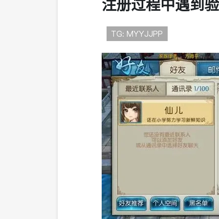
注册过程中遇到验