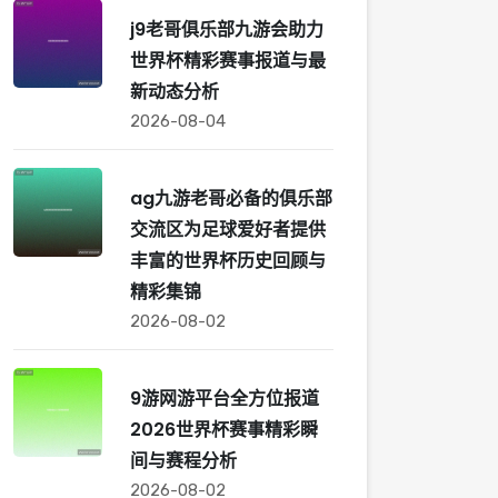
j9老哥俱乐部九游会助力
世界杯精彩赛事报道与最
新动态分析
2026-08-04
ag九游老哥必备的俱乐部
交流区为足球爱好者提供
丰富的世界杯历史回顾与
精彩集锦
2026-08-02
9游网游平台全方位报道
2026世界杯赛事精彩瞬
间与赛程分析
2026-08-02