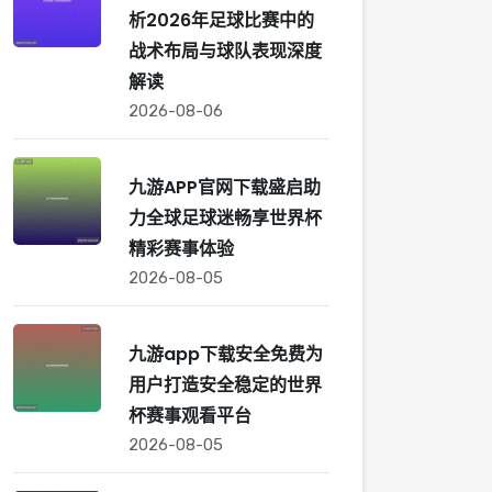
析2026年足球比赛中的
战术布局与球队表现深度
解读
2026-08-06
九游APP官网下载盛启助
力全球足球迷畅享世界杯
精彩赛事体验
2026-08-05
九游app下载安全免费为
用户打造安全稳定的世界
杯赛事观看平台
2026-08-05