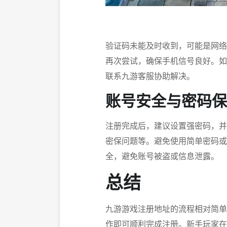
验证码未能及时收到，可能是网络
再次尝试，确保手机信号良好。如
联系九游客服协助解决。
账号安全与密码保
注册完成后，建议设置强密码，并
密保问题等。避免使用简单密码或
全，避免账号被盗或信息泄露。
总结
九游游戏注册地址的流程相对简单
作即可顺利完成注册。新手玩家在