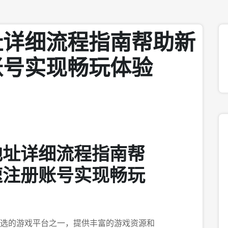
址详细流程指南帮助新
账号实现畅玩体验
地址详细流程指南帮
速注册账号实现畅玩
选的游戏平台之一，提供丰富的游戏资源和