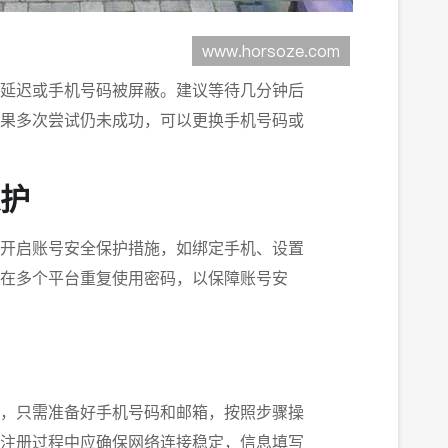
延迟或手机号码被屏蔽。建议等待几分钟后
果多次尝试仍未成功，可以更换手机号码或
护
开启账号安全保护措施，如绑定手机、设置
在多个平台重复使用密码，以保障账号安
，只需准备好手机号码和邮箱，按照步骤操
注册过程中应确保网络连接稳定，信息填写